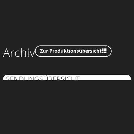
Archiv
Zur Produktionsübersicht
SENDUNGSÜBERSICHT
Happy Birthday, Thomas
© ZDF
Schöne Party zum
Siebzigsten
17.05.2020 – 22:15 Uhr
ZDF