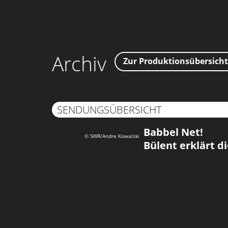
Archiv
Zur Produktionsübersicht
SENDUNGSÜBERSICHT
Babbel Net!
© SWR/Andre Kowalski
Bülent erklärt d
Babbel Net!
© SWR/Andre Kowalski
Bülent erklärt d
Babbel Net!