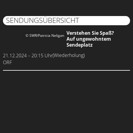
SENDUNGSÜBERSICHT
Verstehen Sie Spaß?
© SWR/Patricia Neligan
Auf ungewohntem
Sendeplatz
(Wiederholung)
21.12.2024 – 20:15 Uhr
ORF
Verstehen Sie Spaß?
© SWR/Thorsten Hein
Freundschaftstattoos und
ein „hammermäßischer“
Sprachkurs
12.10.2024 – 20:15 Uhr
ARD, ORF
Verstehen Sie Spaß?