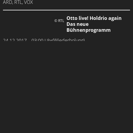
ARD, RTL, VOX
Otto live! Holdrio again
© RTL
Das neue
Bühnenprogramm
(Wiederholung)
24.12.2017 – 03:00 Uhr
RTL
Otto live! Holdrio again
© RTL
Das neue
Bühnenprogramm
(Wiederholung)
23.12.2017 – 23:05 Uhr
RTL
Helene Fischer –
© MDR/S. Ludewig
Weihnachten
Live aus der Hofburg Wien
(Wiederholung)
17.12.2017 – 09:15 Uhr