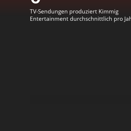
TV-Sendungen produziert Kimmig
Entertainment durchschnittlich pro Ja
1973 gründen Ursula und Werner K
Promotion-Agentur arbeitet. Die 
Di