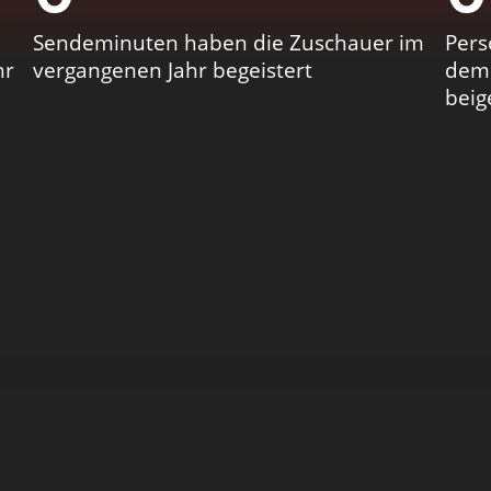
Sendeminuten haben die Zuschauer im
Pers
hr
vergangenen Jahr begeistert
dem 
beig
immig die „Werner Kimmig GmbH“, die in den Anfang
ersten beiden Künstler, die sie unter Vertrag nehmen,
e Anfänge – 1970er Ja