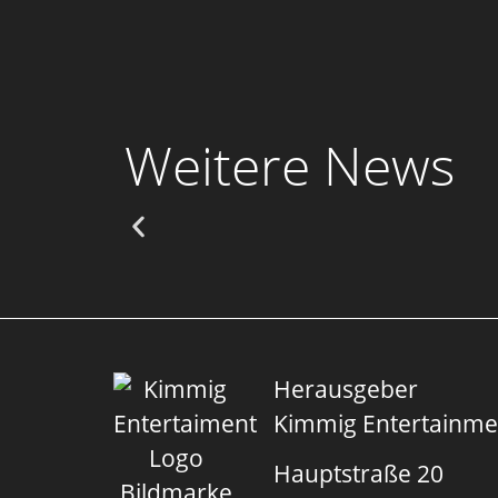
Weitere News
Michael Beyer neuer H
10.05.2026
Herausgeber
Kimmig Entertainm
Hauptstraße 20