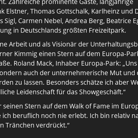
. Zahlreiche prominente Gäste, langjährige
k Elstner, Thomas Gottschalk, Karlheinz und
s Sigl, Carmen Nebel, Andrea Berg, Beatrice Eg
dung in Deutschlands größten Freizeitpark.
ne Arbeit und als Visionär der Unterhaltungs
erner Kimmig einen Stern auf dem Europa-Par
raße. Roland Mack, Inhaber Europa-Park: „Uns
 sondern auch der unternehmerische Mut und 
rden zu lassen. Besonders schätze ich aber W
iche Leidenschaft für das Showgeschäft.“
r seinen Stern auf dem Walk of Fame im Europ
ch beruflich noch nie erlebt. Ich bin relativ 
in Tränchen verdrückt.“