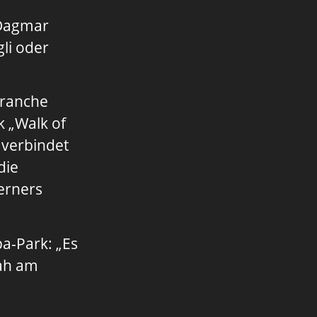
 Dagmar
li oder
branche
k „Walk of
 verbindet
die
erners
a-Park: „Es
nah am